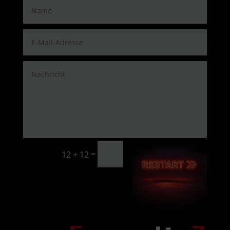
=
12 + 12
SENDEN