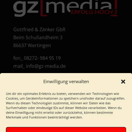
Gottfried & Zänker GbR
Beim Schullandheim 3
86637 Wertingen
fon_ 08272- 984 95 19
mail_ info@gz-media.de
Einwilligung verwalten
Um dir ein optimales Erlebnis zu bieten, verwenden wir Technologien wie
Cookies, um Geräteinformationen zu speichern und/oder darauf zuzugreifen.
Wenn du diesen Technologien zustimmst, können wir Daten wie das
Surfverhalten oder eindeutige IDs auf dieser Website verarbeiten. Wenn du
IMPRESSUM
|
DATENSCHUTZ
deine Einwilligung nicht erteilst oder zurückziehst, können bestimmte
Merkmale und Funktionen beeinträchtigt werden.